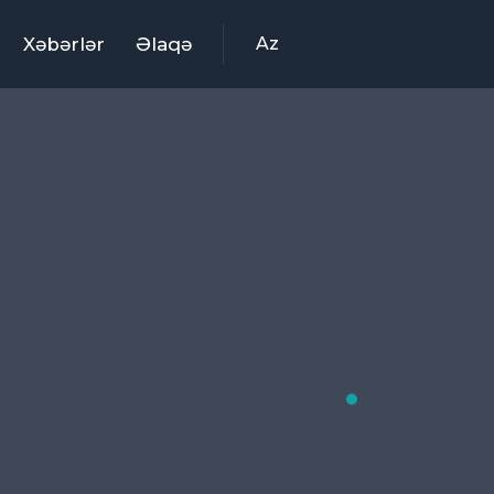
Xəbərlər
Əlaqə
Az