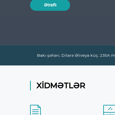
Ətraflı
Bakı şəhəri, Dilarə Əliveya küç. 235A m
XIDMƏTLƏR