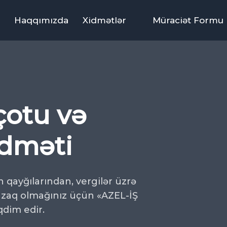
Haqqımızda
Xidmətlər
Müraciət Formu
çotu və
idməti
n qayğılarından, vergilər üzrə
uzaq olmağınız üçün «AZEL-İŞ
qdim edir.