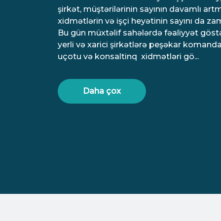
şirkət, müştərilərinin sayının davamlı artm
xidmətlərin və işçi heyətinin sayını da z
Bu gün müxtəlif sahələrdə fəaliyyət göst
yerli və xarici şirkətlərə peşəkar koman
uçotu və konsaltinq xidmətləri gö...
Daha çox