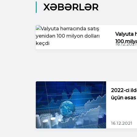
XƏBƏRLƏR
Valyuta 
100 mily
16.12.2021
2022-ci il
üçün əsas
16.12.2021