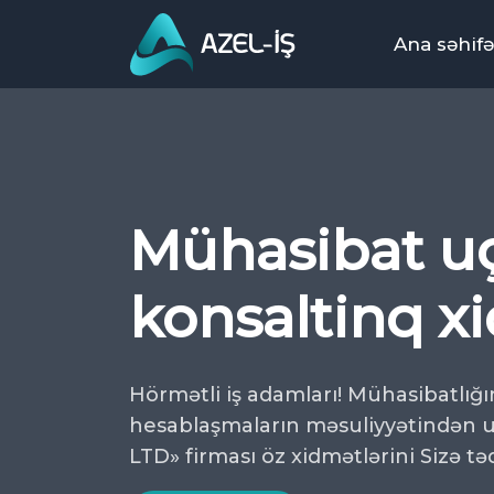
Ana səhifə
Mühasibat u
konsaltinq x
Hörmətli iş adamları! Mühasibatlığı
hesablaşmaların məsuliyyətindən 
LTD» firması öz xidmətlərini Sizə tə