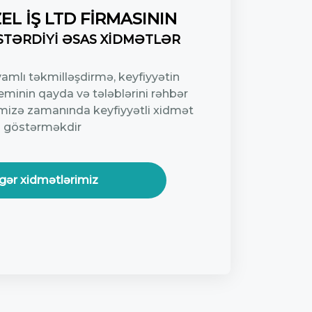
EL İŞ LTD
FİRMASININ
STƏRDİYİ ƏSAS XİDMƏTLƏR
mlı təkmilləşdirmə, keyfiyyətin
eminin qayda və tələblərini rəhbər
imizə zamanında keyfiyyətli xidmət
göstərməkdir
gər xidmətlərimiz