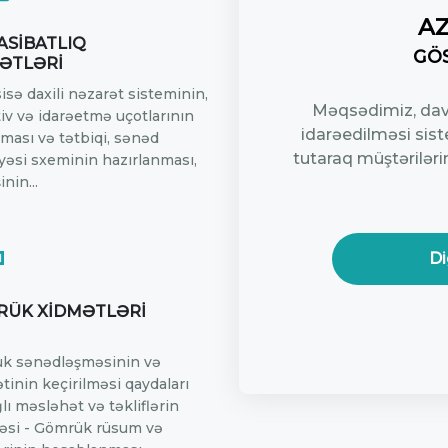
AZ
SİBATLIQ
GÖ
ƏTLƏRİ
sə daxili nəzarət sisteminin,
Məqsədimiz, dava
iv və idarəetmə uçotlarının
idarəedilməsi sist
lması və tətbiqi, sənəd
tutaraq müştərilər
yəsi sxeminin hazırlanması,
inin...
Di
ÜK XİDMƏTLƏRİ
k sənədləşməsinin və
tinin keçirilməsi qaydaları
ğlı məsləhət və təkliflərin
məsi - Gömrük rüsum və