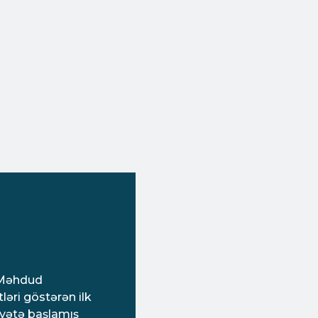
” Məhdud
əri göstərən ilk
iyyətə başlamış