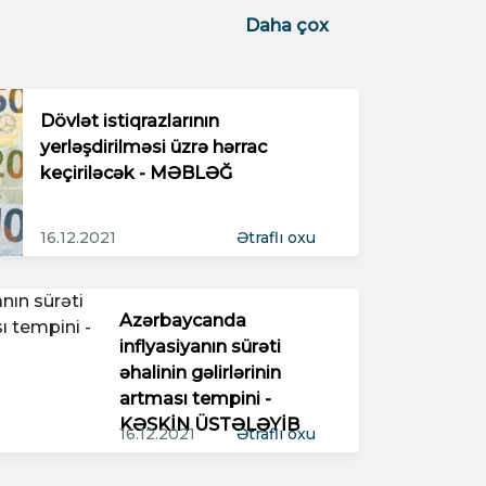
Daha çox
Dövlət istiqrazlarının
yerləşdirilməsi üzrə hərrac
keçiriləcək - MƏBLƏĞ
16.12.2021
Ətraflı oxu
Azərbaycanda
inflyasiyanın sürəti
əhalinin gəlirlərinin
artması tempini -
KƏSKİN ÜSTƏLƏYİB
16.12.2021
Ətraflı oxu