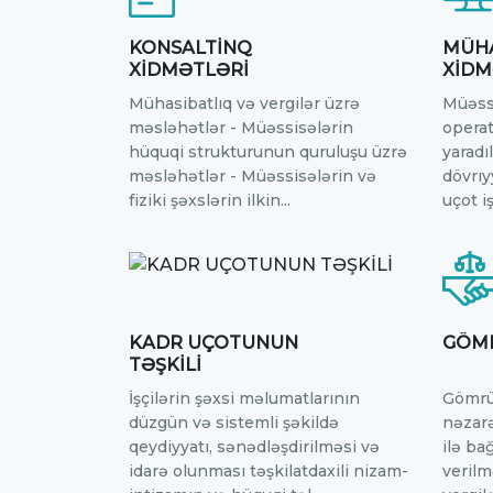
KONSALTİNQ
MÜHA
XİDMƏTLƏRİ
XİDM
Mühasibatlıq və vergilər üzrə
Müəssi
məsləhətlər - Müəssisələrin
operat
hüquqi strukturunun quruluşu üzrə
yaradı
məsləhətlər - Müəssisələrin və
dövrıy
fiziki şəxslərin ilkin...
uçot iş
KADR UÇOTUNUN
GÖMR
TƏŞKİLİ
İşçilərin şəxsi məlumatlarının
Gömrü
düzgün və sistemli şəkildə
nəzarə
qeydiyyatı, sənədləşdirilməsi və
ilə ba
idarə olunması təşkilatdaxili nizam-
veril