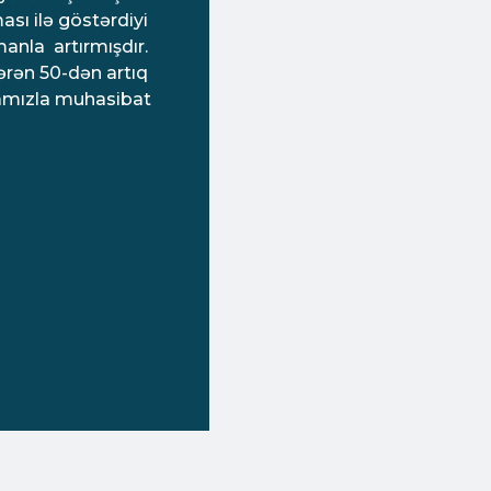
ası ilə göstərdiyi
amanla artırmışdır.
ərən 50-dən artıq
damızla muhasibat