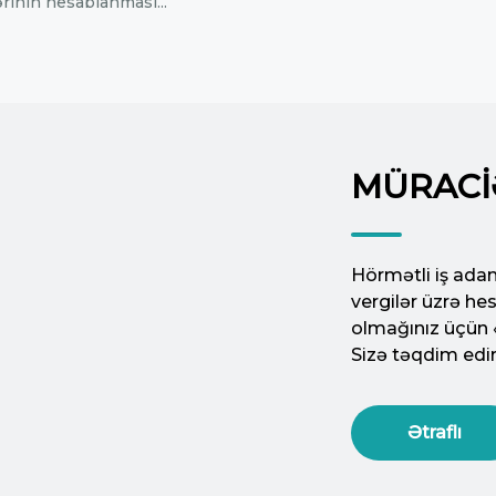
ərinin hesablanması...
MÜRACI
Hörmətli iş adam
vergilər üzrə h
olmağınız üçün 
Sizə təqdim edir
Ətraflı