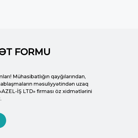
ƏT FORMU
ları! Mühasibatlığın qayğılarından,
esablaşmaların məsuliyyətindən uzaq
«AZEL-İŞ LTD» firması öz xidmətlərini
.