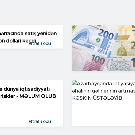
hərracında satış yenidən
on dolları keçdi
Ətraflı oxu
də dünya iqtisadiyyatı
 risklər - MƏLUM OLUB
Ətraflı oxu