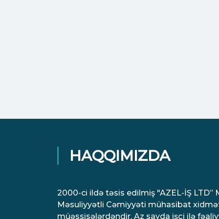
HAQQIMIZDA
2000-ci ildə təsis edilmiş "AZEL-İŞ LTD
Məsuliyyətli Cəmiyyəti mühasibat xidmətl
müəssisələrdəndir. Az sayda işçi ilə fəal